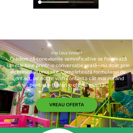
Vrei Ceva Similar?
Credem că conexiunile semnificative se formează
cel mai bine printr-o conversație reală—nu doar prin
intermediul unui site. Completează formularul de
contact, iar noi te vom contacta cât mai curând
pentru a-ți oferi o ofertă exactă!
VREAU OFERTA