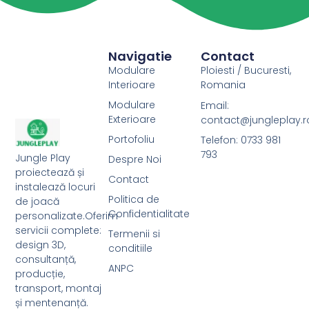
Navigatie
Contact
Modulare
Ploiesti / Bucuresti,
Interioare
Romania
Modulare
Email:
Exterioare
contact@jungleplay.r
Portofoliu
Telefon: 0733 981
793
Jungle Play
Despre Noi
proiectează și
Contact
instalează locuri
Politica de
de joacă
Confidentialitate
personalizate.Oferim
servicii complete:
Termenii si
design 3D,
conditiile
consultanță,
ANPC
producție,
transport, montaj
și mentenanță.