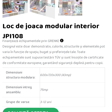
Loc de joaca modular interior
JPI108
Finanțează echipamentele prin GRENKE
Designul este doar demonstrativ, culorile, structurile și elementele pot
varia în funcție de spațiu, buget și preferințele tale.
Toate
echipamentele sunt
supuse testării TÜV
și sunt
însoțite de certificate
de conformitate europene
, garantând siguranță deplină pentru copii.
Dimensiuni
600x720x300 (43mp)
structura modulara:
Dimensiuni intreg
75mp
ansamblu:
Grupe de varsa:
3-12 ani