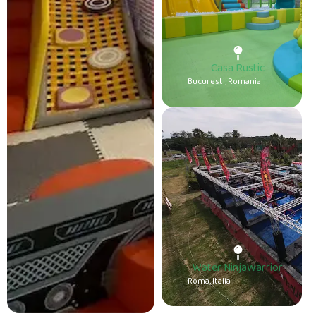
Casa Rustic
Bucuresti, Romania
Water NinjaWarrior
Roma, Italia