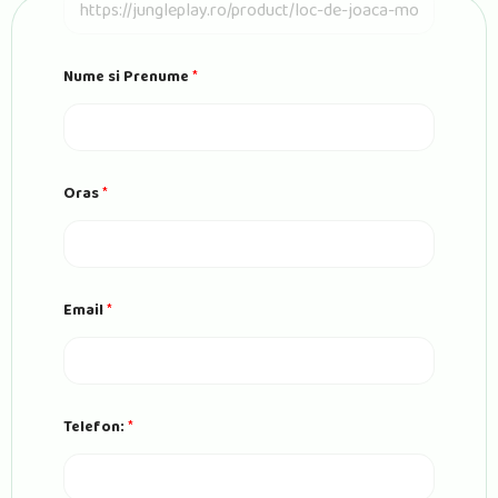
a
g
e
U
Nume si Prenume
*
R
L
Oras
*
Email
*
Telefon:
*