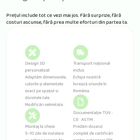
Prețul include tot ce vezi mai jos. Fără surprize, fără
costuri ascunse, fără prea multe eforturi din partea ta.
Design 3D
Transport național
personalizat
inclus
Adaptăm dimensiunile,
Echipa noastră
culorile și elementele
livrează oriunde în
exact pe spațiul si
România.
dorintele tale.
Modificări nelimitate.
Documentație TÜV ·
CE · ASTM
Montaj la cheie
Predăm dosarul
5–10 zile de instalare
complet de certificări