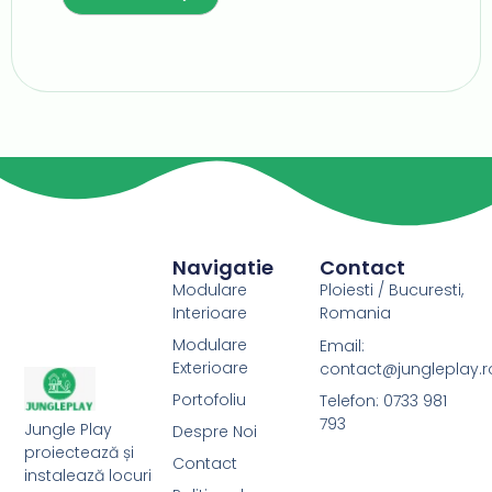
e
:
Navigatie
Contact
Modulare
Ploiesti / Bucuresti,
Interioare
Romania
Modulare
Email:
Exterioare
contact@jungleplay.r
Portofoliu
Telefon: 0733 981
793
Jungle Play
Despre Noi
proiectează și
Contact
instalează locuri