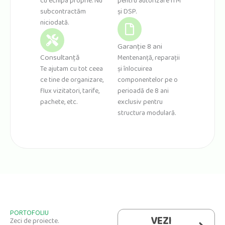
cu echipa proprie. Nu
pentru autorizare ITM
subcontractăm
și DSP.
niciodată.
Garanție 8 ani
Consultanță
Mentenanță, reparații
Te ajutam cu tot ceea
și înlocuirea
ce tine de organizare,
componentelor pe o
flux vizitatori, tarife,
perioadă de 8 ani
pachete, etc.
exclusiv pentru
structura modulară.
PORTOFOLIU
VEZI
Zeci de proiecte.