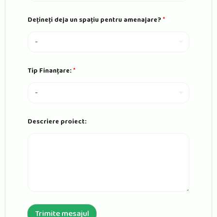
Dețineți deja un spațiu pentru amenajare?
*
Tip Finanțare:
*
U
Descriere proiect:
R
L
u
n
F
i
n
a
n
ț
a
Trimite mesajul
r