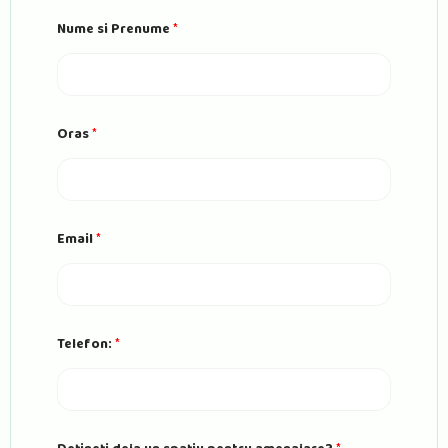
e
U
Nume si Prenume
*
R
L
Oras
*
Email
*
Telefon:
*
P