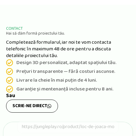
CONTACT
Hai să dăm formă proiectului tău.
Completează formularul, iar noi te vom contacta
telefonic în maximum 48 de ore pentru a discuta
detaliile proiectului tău.
Design 3D personalizat, adaptat spațiului tău.
Prețuri transparente — fără costuri ascunse.
Livrare la cheie în mai puțin de 4 luni.
Garanție și mentenanță incluse pentru 8 ani.
Sau
SCRIE-NE DIRECT
P
a
g