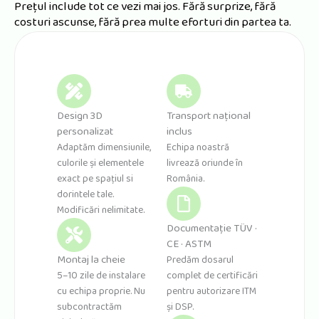
Prețul include tot ce vezi mai jos. Fără surprize, fără
costuri ascunse, fără prea multe eforturi din partea ta.
Design 3D
Transport național
personalizat
inclus
Adaptăm dimensiunile,
Echipa noastră
culorile și elementele
livrează oriunde în
exact pe spațiul si
România.
dorintele tale.
Modificări nelimitate.
Documentație TÜV ·
CE · ASTM
Montaj la cheie
Predăm dosarul
5–10 zile de instalare
complet de certificări
cu echipa proprie. Nu
pentru autorizare ITM
subcontractăm
și DSP.