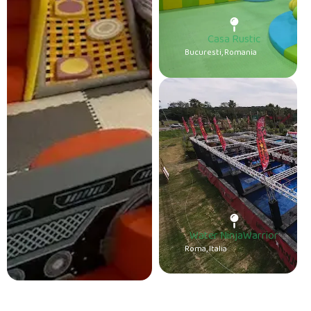
Casa Rustic
Bucuresti, Romania
Water NinjaWarrior
Roma, Italia