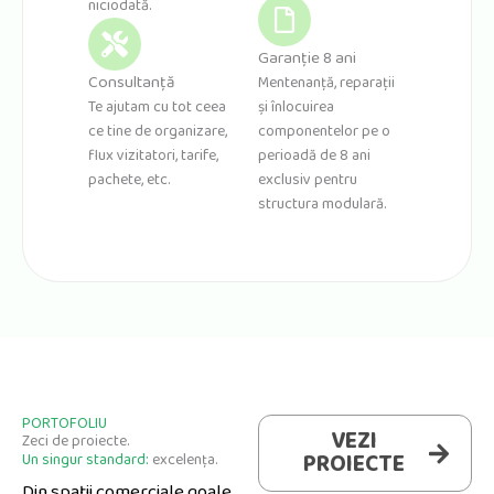
niciodată.
Garanție 8 ani
Consultanță
Mentenanță, reparații
Te ajutam cu tot ceea
și înlocuirea
ce tine de organizare,
componentelor pe o
flux vizitatori, tarife,
perioadă de 8 ani
pachete, etc.
exclusiv pentru
structura modulară.
PORTOFOLIU
VEZI
Zeci de proiecte.
PROIECTE
Un singur standard:
excelența.
Din spații comerciale goale