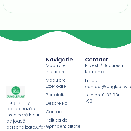
Navigatie
Contact
Modulare
Ploiesti / Bucuresti,
Interioare
Romania
Modulare
Email:
Exterioare
contact@jungleplay.r
Portofoliu
Telefon: 0733 981
793
Jungle Play
Despre Noi
proiectează și
Contact
instalează locuri
Politica de
de joacă
Confidentialitate
personalizate.Oferim